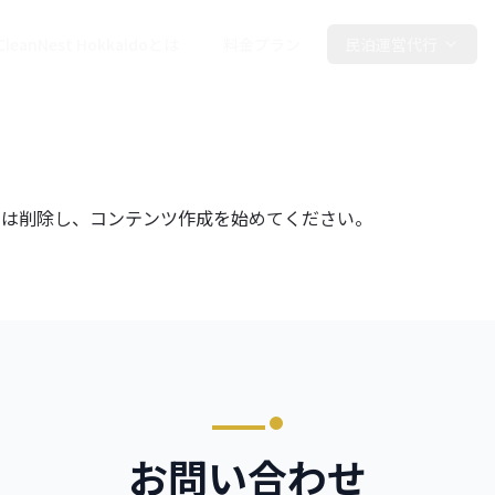
CleanNest Hokkaidoとは
料金プラン
民泊運営代行
導入の流れ
民泊清掃代行
各種申請許可
集または削除し、コンテンツ作成を始めてください。
お問い合わせ