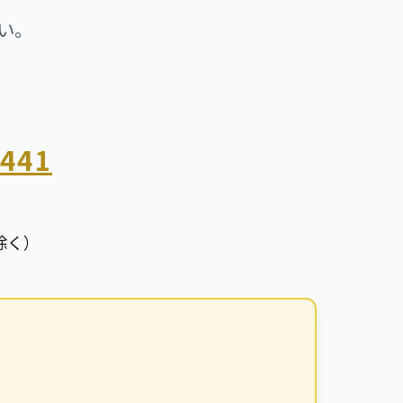
い。
7441
日除く）